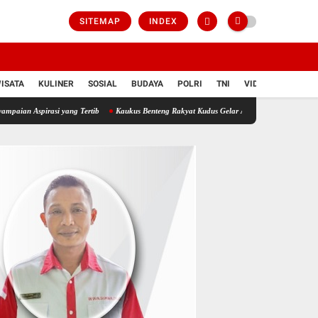
SITEMAP
INDEX
ISATA
KULINER
SOSIAL
BUDAYA
POLRI
TNI
VIDIO
ang Tertib
Kaukus Benteng Rakyat Kudus Gelar Aksi Depan Gedung DPRD Kudus, Seruka