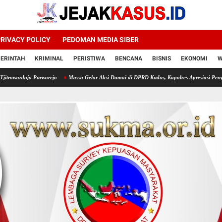
RIVACY POLICY
PEDOMAN MEDIA SIBER
ERINTAH
KRIMINAL
PERISTIWA
BENCANA
BISNIS
EKONOMI
W
orejo
Massa Gelar Aksi Damai di DPRD Kudus, Kapolres Apresiasi Penyampaian Aspirasi y