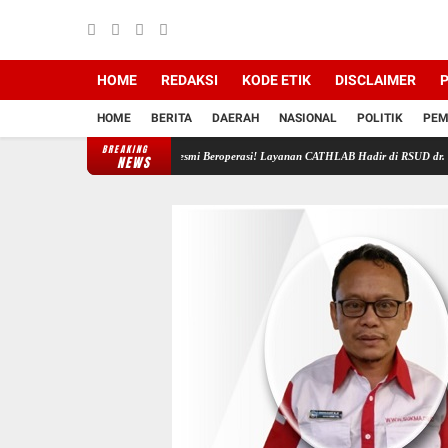
HOME
REDAKSI
KODE ETIK
DISCLAIMER
P
HOME
BERITA
DAERAH
NASIONAL
POLITIK
PEM
BREAKING
k Kehidupan
Resmi Beroperasi! Layanan CATHLAB Hadir di RSUD dr. Tjitrowardojo Purw
NEWS