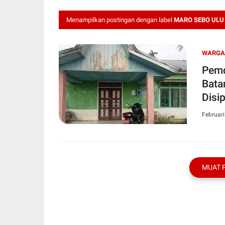
Menampilkan postingan dengan label
MARO SEBO ULU
WARGA
Pemd
Bata
Disi
Februari
MUAT 