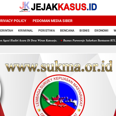
RIVACY POLICY
PEDOMAN MEDIA SIBER
ERINTAH
KRIMINAL
PERISTIWA
BENCANA
BISNIS
EKONOMI
W
cara Di Desa Wirun Kutoarjo.
Baznas Purworejo Salurkan Bantuann RTLH Untukn 35 Muta