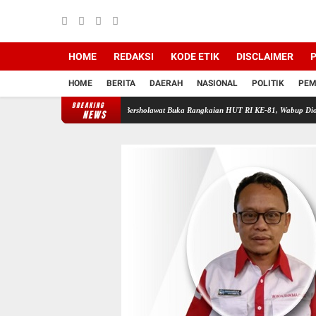
HOME
REDAKSI
KODE ETIK
DISCLAIMER
P
HOME
BERITA
DAERAH
NASIONAL
POLITIK
PEM
BREAKING
Dari Ilmu
Wirun Bersholawat Buka Rangkaian HUT RI KE-81, Wabup Dion Agasi Hadiri A
NEWS