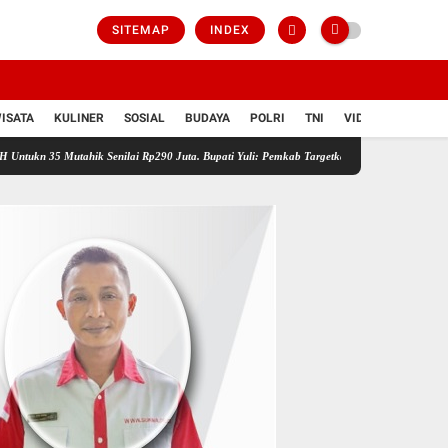
SITEMAP
INDEX
ISATA
KULINER
SOSIAL
BUDAYA
POLRI
TNI
VIDIO
hik Senilai Rp290 Juta. Bupati Yuli: Pemkab Targetkan 49 Desa Prioritas Penanganan Ru