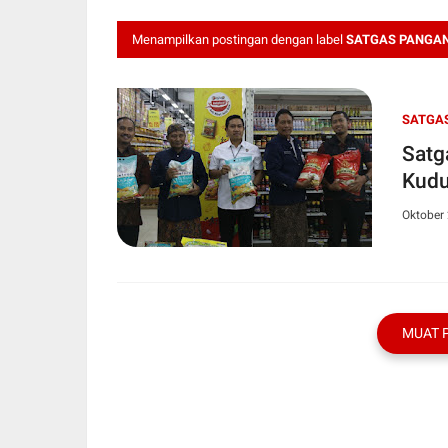
Menampilkan postingan dengan label
SATGAS PANGA
SATGA
Satg
Kudu
Oktober 
MUAT 