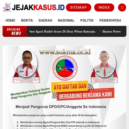
SITEMAP
INDEX
HOME
BERITA
DAERAH
NASIONAL
POLITIK
PEMERINTAH
K
BREAKING
Wirun Bersholawat Buka Rangkaian HUT RI KE-81, Wabup Dion Agasi Hadiri Ac
NEWS