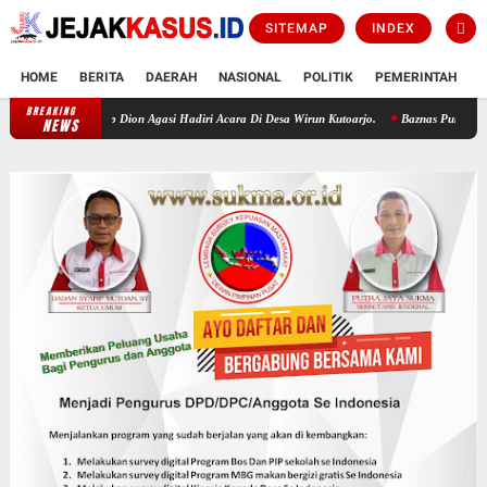
SITEMAP
INDEX
HOME
BERITA
DAERAH
NASIONAL
POLITIK
PEMERINTAH
K
BREAKING
Wirun Bersholawat Buka Rangkaian HUT RI KE-81, Wabup Dion Agasi Hadiri 
NEWS