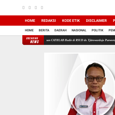
HOME
REDAKSI
KODE ETIK
DISCLAIMER
P
HOME
BERITA
DAERAH
NASIONAL
POLITIK
PEM
BREAKING
mi Beroperasi! Layanan CATHLAB Hadir di RSUD dr. Tjitrowardojo Purworejo
Massa Gela
NEWS