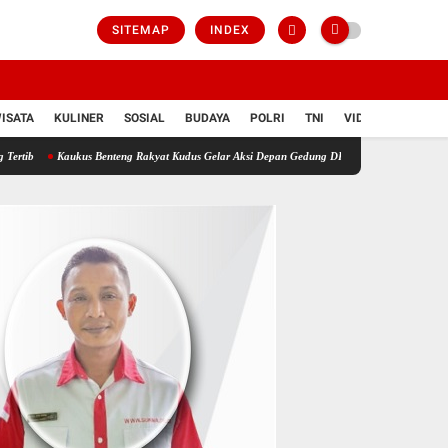
SITEMAP
INDEX
ISATA
KULINER
SOSIAL
BUDAYA
POLRI
TNI
VIDIO
s Benteng Rakyat Kudus Gelar Aksi Depan Gedung DPRD Kudus, Serukan Evaluasi Tunjang