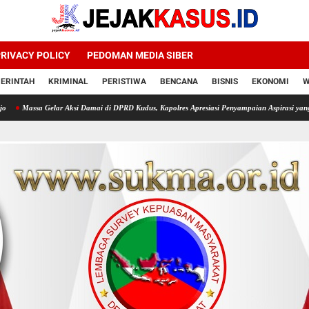
RIVACY POLICY
PEDOMAN MEDIA SIBER
ERINTAH
KRIMINAL
PERISTIWA
BENCANA
BISNIS
EKONOMI
W
r Aksi Damai di DPRD Kudus, Kapolres Apresiasi Penyampaian Aspirasi yang Tertib
Kauku