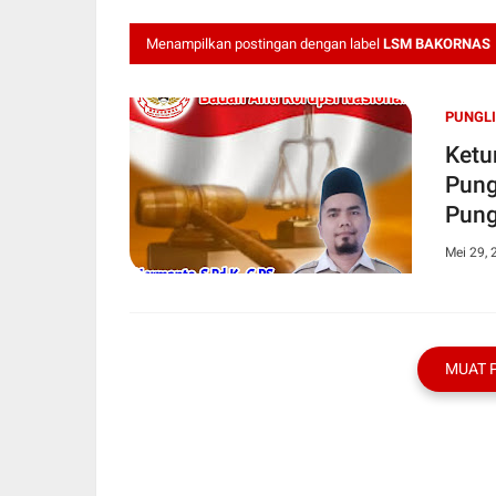
Menampilkan postingan dengan label
LSM BAKORNAS
PUNGLI
Ketum L
Pung
Pung
Mei 29, 
MUAT 