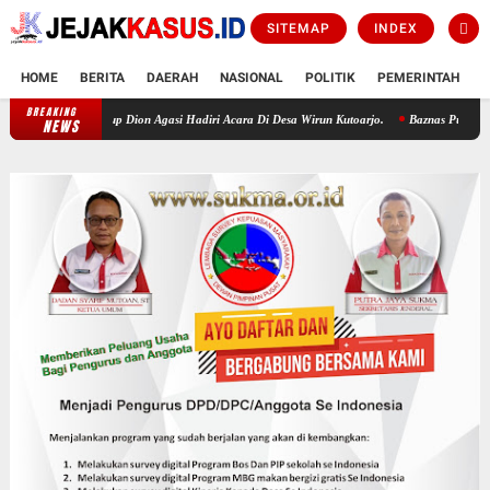
SITEMAP
INDEX
HOME
BERITA
DAERAH
NASIONAL
POLITIK
PEMERINTAH
K
BREAKING
Wirun Bersholawat Buka Rangkaian HUT RI KE-81, Wabup Dion Agasi Hadiri
NEWS