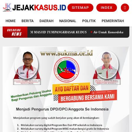
SITEMAP
INDEX
HOME
BERITA
DAERAH
NASIONAL
POLITIK
PEMERINTAH
K
BREAKING
PENANGANAN PERCOBAAN PENCURIAN KOTAK AMAL DI MASJID TUMP
NEWS