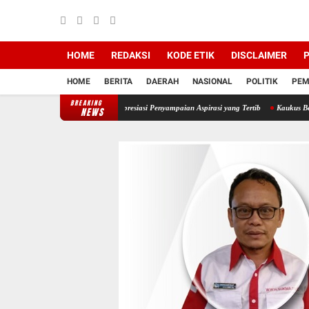
HOME
REDAKSI
KODE ETIK
DISCLAIMER
P
HOME
BERITA
DAERAH
NASIONAL
POLITIK
PEM
BREAKING
D Kudus, Kapolres Apresiasi Penyampaian Aspirasi yang Tertib
Kaukus Benteng Rakyat K
NEWS