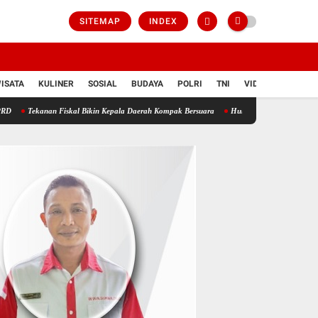
SITEMAP
INDEX
ISATA
KULINER
SOSIAL
BUDAYA
POLRI
TNI
VIDIO
 Fiskal Bikin Kepala Daerah Kompak Bersuara
Hukum Untuk Rakyat Bukan Rakyat Unt