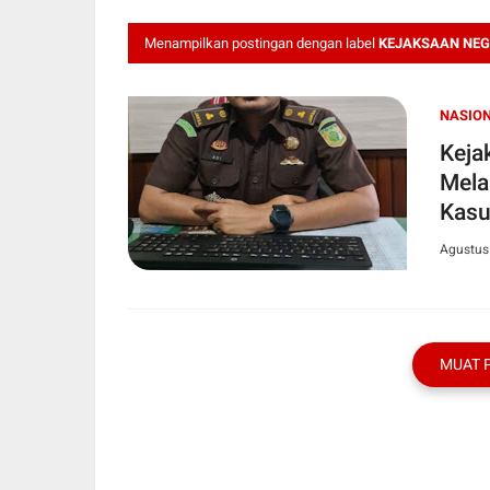
Menampilkan postingan dengan label
KEJAKSAAN NEG
NASIO
Kejak
Mela
Kasu
Agustus
MUAT 