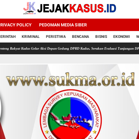
RIVACY POLICY
PEDOMAN MEDIA SIBER
ERINTAH
KRIMINAL
PERISTIWA
BENCANA
BISNIS
EKONOMI
W
udus Gelar Aksi Depan Gedung DPRD Kudus, Serukan Evaluasi Tunjangan DPRD
Tekanan