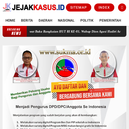
SITEMAP
INDEX
HOME
BERITA
DAERAH
NASIONAL
POLITIK
PEMERINTAH
K
BREAKING
Ketika Harta Lebih Nyaring Dari Ilmu
Wirun Bersholawat Buka Rangkaia
NEWS