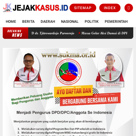
SITEMAP
INDEX
HOME
BERITA
DAERAH
NASIONAL
POLITIK
PEMERINTAH
K
BREAKING
Hadir di RSUD dr. Tjitrowardojo Purworejo
Massa Gelar Aksi Damai di DPRD Kudus, Kap
NEWS