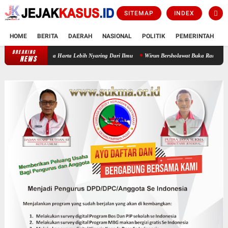
SITEMAP
INDEX
HOME
BERITA
DAERAH
NASIONAL
POLITIK
PEMERINTAH
K
BREAKING
Ketika Harta Lebih Nyaring Dari Ilmu
Wirun Bersholawat Buka Rangkaian HUT RI KE-
NEWS