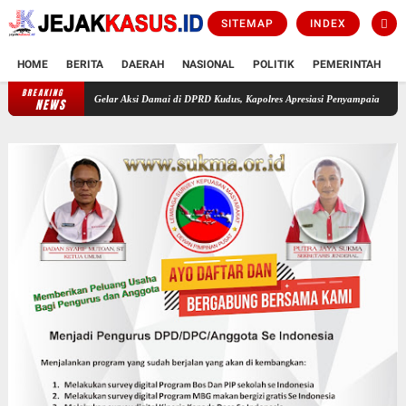
SITEMAP
INDEX
HOME
BERITA
DAERAH
NASIONAL
POLITIK
PEMERINTAH
K
BREAKING
Massa Gelar Aksi Damai di DPRD Kudus, Kapolres Apresiasi Penyampaian Aspirasi yang Terti
NEWS