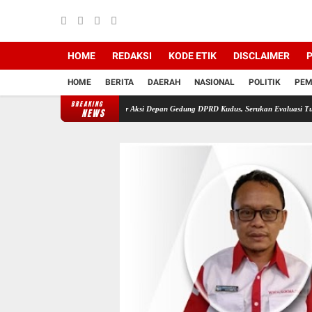
HOME
REDAKSI
KODE ETIK
DISCLAIMER
P
HOME
BERITA
DAERAH
NASIONAL
POLITIK
PEM
BREAKING
teng Rakyat Kudus Gelar Aksi Depan Gedung DPRD Kudus, Serukan Evaluasi Tunjangan DP
NEWS