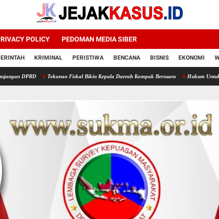
RIVACY POLICY
PEDOMAN MEDIA SIBER
ERINTAH
KRIMINAL
PERISTIWA
BENCANA
BISNIS
EKONOMI
W
RD
Tekanan Fiskal Bikin Kepala Daerah Kompak Bersuara
Hukum Untuk Rakyat Buk