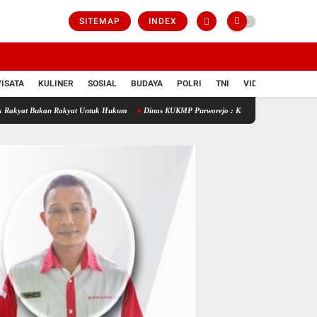
SITEMAP
INDEX
ISATA
KULINER
SOSIAL
BUDAYA
POLRI
TNI
VIDIO
an Rakyat Untuk Hukum
Dinas KUKMP Purworejo : Kuatkan UMKM, Koperasi & Ekonomi K