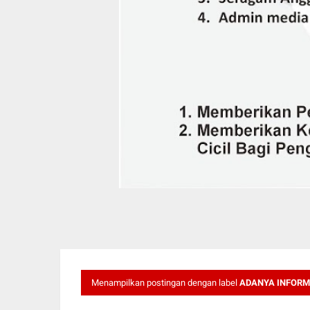
Menampilkan postingan dengan label
ADANYA INFORMA