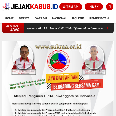
SITEMAP
INDEX
HOME
BERITA
DAERAH
NASIONAL
POLITIK
PEMERINTAH
K
BREAKING
erasi! Layanan CATHLAB Hadir di RSUD dr. Tjitrowardojo Purworejo
Massa Gelar Aksi D
NEWS