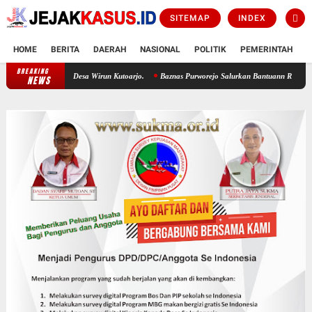
SITEMAP
INDEX
HOME
BERITA
DAERAH
NASIONAL
POLITIK
PEMERINTAH
K
BREAKING
cara Di Desa Wirun Kutoarjo.
Baznas Purworejo Salurkan Bantuann RTLH Untukn 35 Muta
NEWS