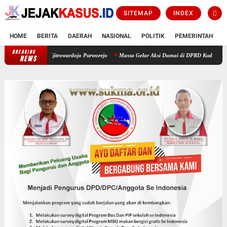
SITEMAP
INDEX
HOME
BERITA
DAERAH
NASIONAL
POLITIK
PEMERINTAH
K
BREAKING
Resmi Beroperasi! Layanan CATHLAB Hadir di RSUD dr. Tjitrowardojo Purwor
NEWS