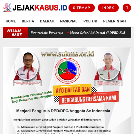
SITEMAP
INDEX
HOME
BERITA
DAERAH
NASIONAL
POLITIK
PEMERINTAH
K
BREAKING
Resmi Beroperasi! Layanan CATHLAB Hadir di RSUD dr. Tjitrowardojo Purwore
NEWS