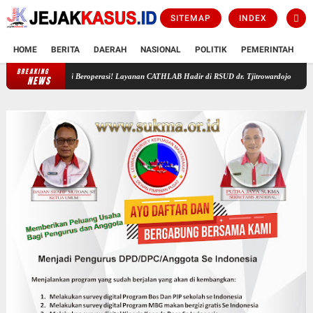
SITEMAP
INDEX
HOME
BERITA
DAERAH
NASIONAL
POLITIK
PEMERINTAH
K
BREAKING
Air Untuk Kemerdekaan , Air Untuk Kehidupan
Resmi Beroperasi! Laya
NEWS