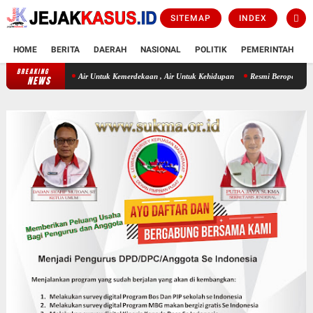
SITEMAP
INDEX
HOME
BERITA
DAERAH
NASIONAL
POLITIK
PEMERINTAH
K
BREAKING
Air Untuk Kemerdekaan , Air Untuk Kehidupan
Resmi Beroperasi! Layanan CATH
NEWS