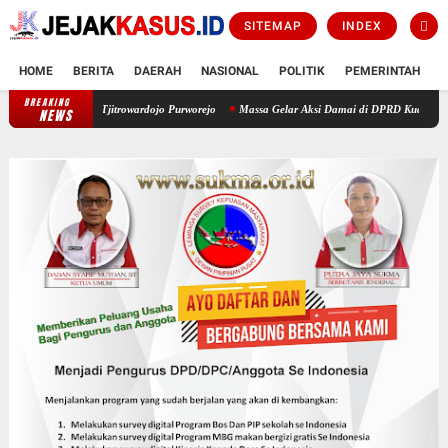
SITEMAP
INDEX
HOME
BERITA
DAERAH
NASIONAL
POLITIK
PEMERINTAH
K
BREAKING
Resmi Beroperasi! Layanan CATHLAB Hadir di RSUD dr. Tjitrowardojo Purwo
NEWS