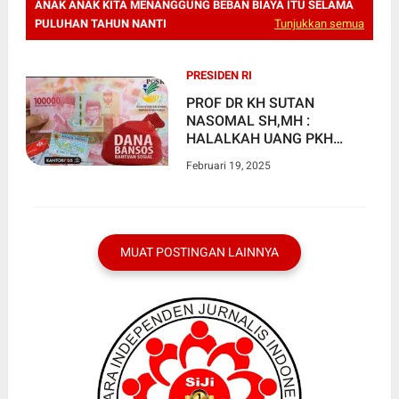
ANAK ANAK KITA MENANGGUNG BEBAN BIAYA ITU SELAMA
PULUHAN TAHUN NANTI
Tunjukkan semua
PRESIDEN RI
PROF DR KH SUTAN
NASOMAL SH,MH :
HALALKAH UANG PKH
YANG NANTI BERUJUNG
Februari 19, 2025
HUTANG KE NEGARA LAIN
DAN ANAK ANAK KITA
MENANGGUNG BEBAN
BIAYA ITU SELAMA
PULUHAN TAHUN NANTI
MUAT POSTINGAN LAINNYA