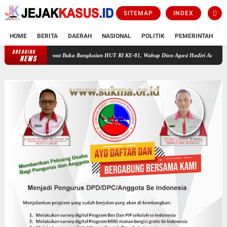
SITEMAP
INDEX
HOME
BERITA
DAERAH
NASIONAL
POLITIK
PEMERINTAH
K
BREAKING
Ketika Harta Lebih Nyaring Dari Ilmu
Wirun Bersholawat Buka Rangkaia
NEWS