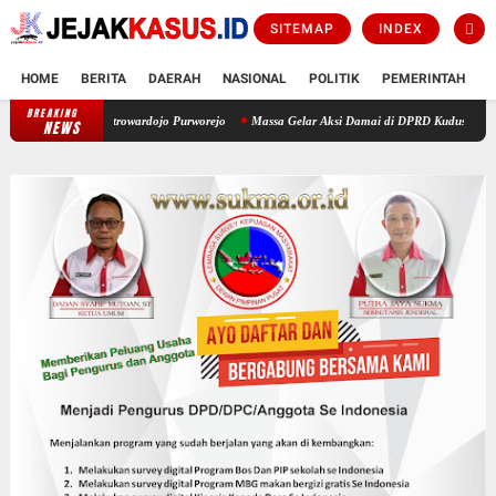
SITEMAP
INDEX
HOME
BERITA
DAERAH
NASIONAL
POLITIK
PEMERINTAH
K
BREAKING
dr. Tjitrowardojo Purworejo
Massa Gelar Aksi Damai di DPRD Kudus, Kapolres Apresiasi
NEWS