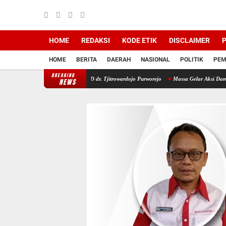
HOME
REDAKSI
KODE ETIK
DISCLAIMER
P
HOME
BERITA
DAERAH
NASIONAL
POLITIK
PEM
BREAKING
AB Hadir di RSUD dr. Tjitrowardojo Purworejo
Massa Gelar Aksi Damai di DPRD Kudus, K
NEWS