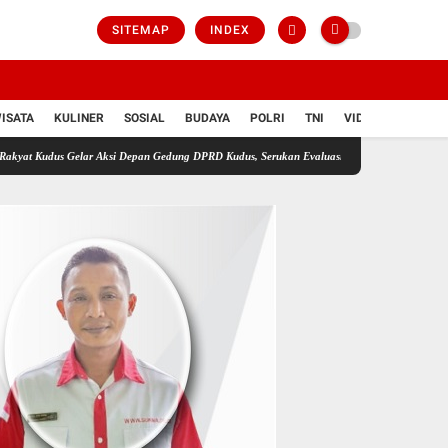
SITEMAP
INDEX
ISATA
KULINER
SOSIAL
BUDAYA
POLRI
TNI
VIDIO
r Aksi Depan Gedung DPRD Kudus, Serukan Evaluasi Tunjangan DPRD
Tekanan Fiskal B