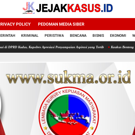
RIVACY POLICY
PEDOMAN MEDIA SIBER
ERINTAH
KRIMINAL
PERISTIWA
BENCANA
BISNIS
EKONOMI
W
apolres Apresiasi Penyampaian Aspirasi yang Tertib
Kaukus Benteng Rakyat Kudus Gela