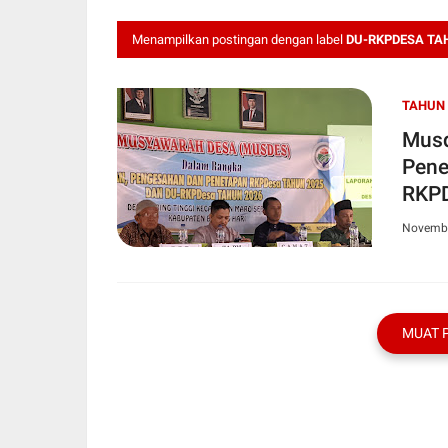
Menampilkan postingan dengan label
DU-RKPDESA TAH
TAHUN 
Musd
Pene
RKPD
Novembe
MUAT 