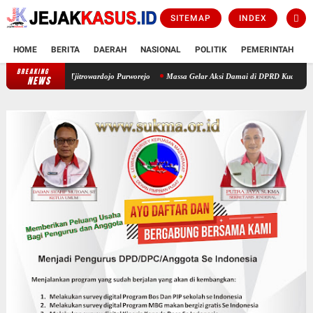
SITEMAP
INDEX
HOME
BERITA
DAERAH
NASIONAL
POLITIK
PEMERINTAH
K
BREAKING
Resmi Beroperasi! Layanan CATHLAB Hadir di RSUD dr. Tjitrowardojo Purwo
NEWS