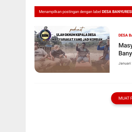
Menampilkan postingan dengan label
DESA BANYURES
DESA B
Masy
Bany
Januari 
MUAT 