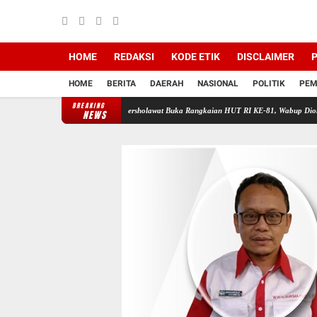
HOME
REDAKSI
KODE ETIK
DISCLAIMER
P
HOME
BERITA
DAERAH
NASIONAL
POLITIK
PEM
BREAKING
Dari Ilmu
Wirun Bersholawat Buka Rangkaian HUT RI KE-81, Wabup Dion Agasi Hadiri Ac
NEWS