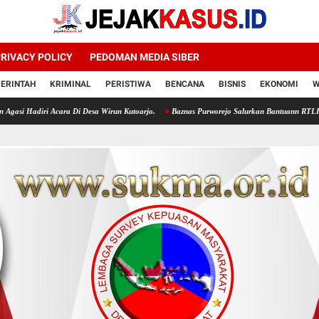
RIVACY POLICY
PEDOMAN MEDIA SIBER
ERINTAH
KRIMINAL
PERISTIWA
BENCANA
BISNIS
EKONOMI
W
ara Di Desa Wirun Kutoarjo.
Baznas Purworejo Salurkan Bantuann RTLH Untukn 35 Muta