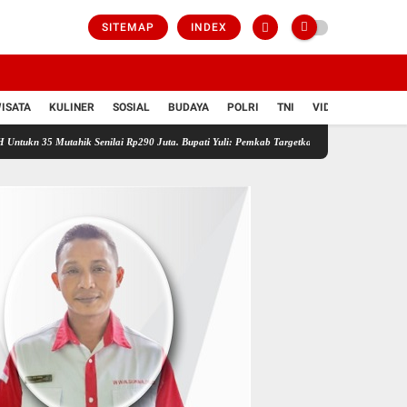
SITEMAP
INDEX
ISATA
KULINER
SOSIAL
BUDAYA
POLRI
TNI
VIDIO
hik Senilai Rp290 Juta. Bupati Yuli: Pemkab Targetkan 49 Desa Prioritas Penanganan Rum