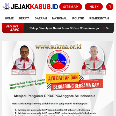
SITEMAP
INDEX
HOME
BERITA
DAERAH
NASIONAL
POLITIK
PEMERINTAH
K
BREAKING
 KE-81, Wabup Dion Agasi Hadiri Acara Di Desa Wirun Kutoarjo.
Baznas Purworejo Sal
NEWS