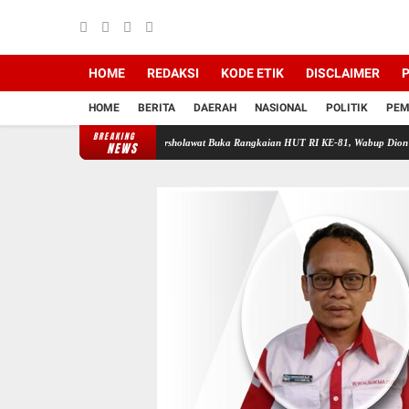
HOME
REDAKSI
KODE ETIK
DISCLAIMER
P
HOME
BERITA
DAERAH
NASIONAL
POLITIK
PEM
BREAKING
ri Ilmu
Wirun Bersholawat Buka Rangkaian HUT RI KE-81, Wabup Dion Agasi Hadiri Aca
NEWS