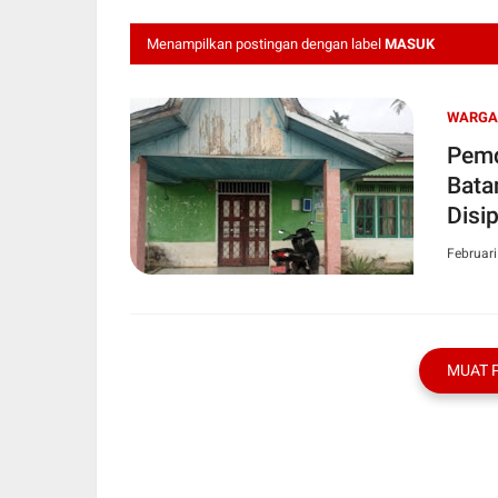
Menampilkan postingan dengan label
MASUK
WARGA
Pemd
Bata
Disi
Februari
MUAT 