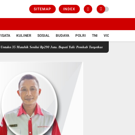
SITEMAP
INDEX
ISATA
KULINER
SOSIAL
BUDAYA
POLRI
TNI
VIDIO
ik Senilai Rp290 Juta. Bupati Yuli: Pemkab Targetkan 49 Desa Prioritas Penanganan Ruma