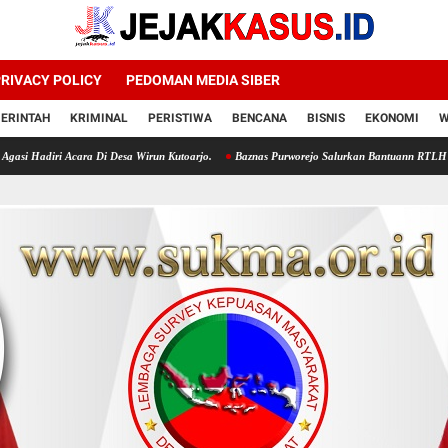
RIVACY POLICY
PEDOMAN MEDIA SIBER
ERINTAH
KRIMINAL
PERISTIWA
BENCANA
BISNIS
EKONOMI
W
ra Di Desa Wirun Kutoarjo.
Baznas Purworejo Salurkan Bantuann RTLH Untukn 35 Mutah