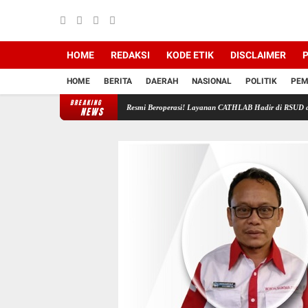
HOME
REDAKSI
KODE ETIK
DISCLAIMER
P
HOME
BERITA
DAERAH
NASIONAL
POLITIK
PEM
BREAKING
r Untuk Kehidupan
Resmi Beroperasi! Layanan CATHLAB Hadir di RSUD dr. Tjitrowardojo
NEWS