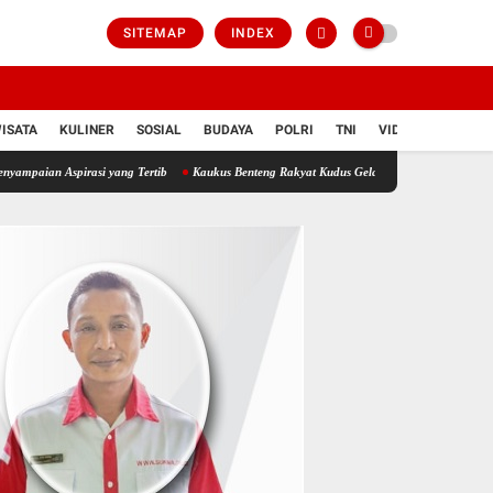
SITEMAP
INDEX
ISATA
KULINER
SOSIAL
BUDAYA
POLRI
TNI
VIDIO
asi yang Tertib
Kaukus Benteng Rakyat Kudus Gelar Aksi Depan Gedung DPRD Kudus, S