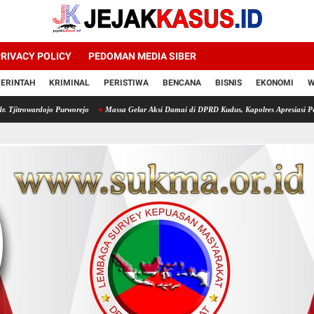
RIVACY POLICY
PEDOMAN MEDIA SIBER
ERINTAH
KRIMINAL
PERISTIWA
BENCANA
BISNIS
EKONOMI
W
 Purworejo
Massa Gelar Aksi Damai di DPRD Kudus, Kapolres Apresiasi Penyampaian Aspir