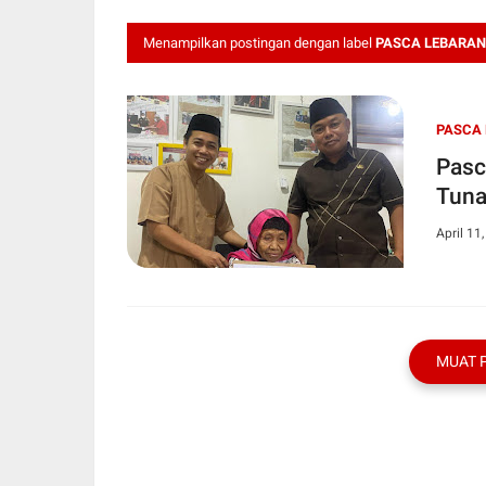
Menampilkan postingan dengan label
PASCA LEBARAN
PASCA 
Pasc
Tuna
April 11
MUAT 