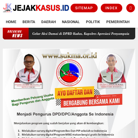
SITEMAP
INDEX
HOME
BERITA
DAERAH
NASIONAL
POLITIK
PEMERINTAH
K
BREAKING
Massa Gelar Aksi Damai di DPRD Kudus, Kapolres Apresiasi Penyampaian Aspirasi yang Tert
NEWS