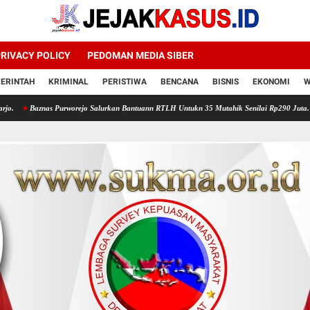
RIVACY POLICY
PEDOMAN MEDIA SIBER
ERINTAH
KRIMINAL
PERISTIWA
BENCANA
BISNIS
EKONOMI
W
Purworejo Salurkan Bantuann RTLH Untukn 35 Mutahik Senilai Rp290 Juta. Bupati Yuli: P