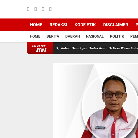
HOME
REDAKSI
KODE ETIK
DISCLAIMER
P
HOME
BERITA
DAERAH
NASIONAL
POLITIK
PEM
BREAKING
gkaian HUT RI KE-81, Wabup Dion Agasi Hadiri Acara Di Desa Wirun Kutoarjo.
Baznas 
NEWS