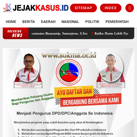
SITEMAP
INDEX
HOME
BERITA
DAERAH
NASIONAL
POLITIK
PEMERINTAH
K
BREAKING
tera Kecamatan Banyuurip, Sumarjono, S.Sos
Ketika Harta Lebih Nyaring Dari Ilmu
W
NEWS