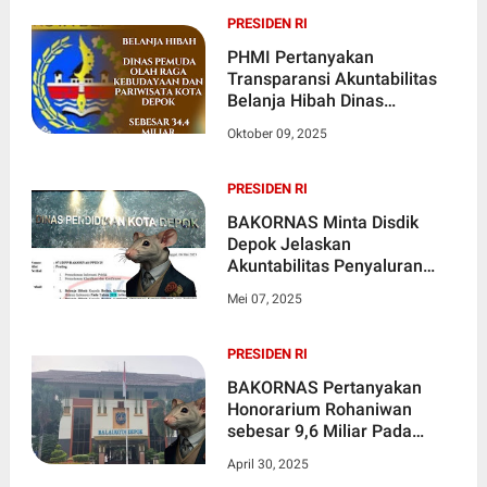
PRESIDEN RI
PHMI Pertanyakan
Transparansi Akuntabilitas
Belanja Hibah Dinas
Pemuda, Olah Raga,
Oktober 09, 2025
Kebudayaan Dan Pariwisata
Kota Depok Sebesar 34,4
Miliar
PRESIDEN RI
BAKORNAS Minta Disdik
Depok Jelaskan
Akuntabilitas Penyaluran
Belanja Hibah Dari 2021
Mei 07, 2025
Hingga 2023 Mencapai 166,2
Miliar Rupiah
PRESIDEN RI
BAKORNAS Pertanyakan
Honorarium Rohaniwan
sebesar 9,6 Miliar Pada
Anggaran Belanja Sekda
April 30, 2025
Kota Depok Tahun 2023