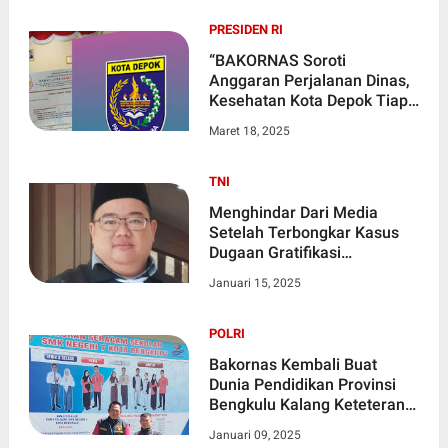
PRESIDEN RI
“BAKORNAS Soroti
Anggaran Perjalanan Dinas,
Kesehatan Kota Depok Tiap
Tahun Naik Milliaran Rupiah”
Maret 18, 2025
TNI
Menghindar Dari Media
Setelah Terbongkar Kasus
Dugaan Gratifikasi
Komisioner KPU Kota Bogor
Januari 15, 2025
POLRI
Bakornas Kembali Buat
Dunia Pendidikan Provinsi
Bengkulu Kalang Keteteran
Terkait Dugaan Pungli
Januari 09, 2025
Berkedok Sumbangan