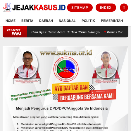
SITEMAP
INDEX
HOME
BERITA
DAERAH
NASIONAL
POLITIK
PEMERINTAH
K
BREAKING
Wirun Bersholawat Buka Rangkaian HUT RI KE-81, Wabup Dion Agasi Hadiri A
NEWS