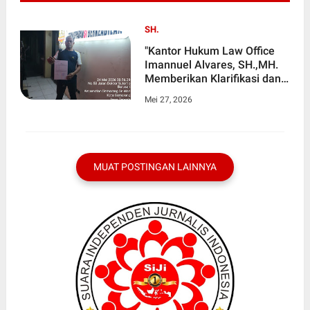
SH.
"Kantor Hukum Law Office
Imannuel Alvares, SH.,MH.
Memberikan Klarifikasi dan
Hak Jawab Terkait
Mei 27, 2026
Pemberitaan "Brutal dan
Arogan, Oknum Advokat di
Semarang Aniaya Anggota
Polisi di Depan Rumah" Yang
diterbitkan Jejakkasus.id 24
MUAT POSTINGAN LAINNYA
Mei 2026