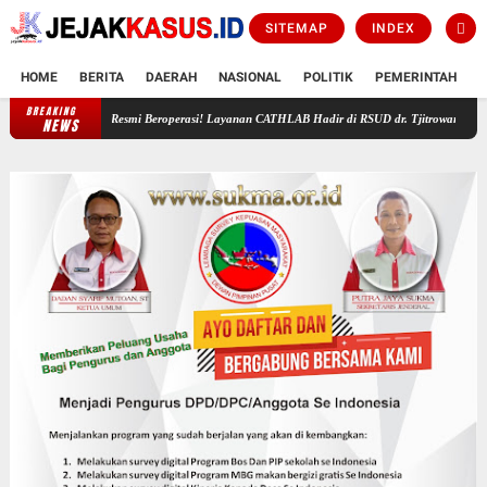
SITEMAP
INDEX
HOME
BERITA
DAERAH
NASIONAL
POLITIK
PEMERINTAH
K
BREAKING
 Kehidupan
Resmi Beroperasi! Layanan CATHLAB Hadir di RSUD dr. Tjitrowardojo Purwor
NEWS