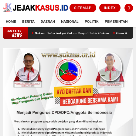
SITEMAP
INDEX
HOME
BERITA
DAERAH
NASIONAL
POLITIK
PEMERINTAH
K
BREAKING
Tekanan Fiskal Bikin Kepala Daerah Kompak Bersuara
Hukum Untuk Ra
NEWS