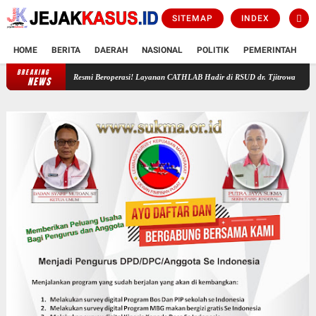
SITEMAP
INDEX
HOME
BERITA
DAERAH
NASIONAL
POLITIK
PEMERINTAH
K
BREAKING
Resmi Beroperasi! Layanan CATHLAB Hadir di RSUD dr. Tjitrowardojo Purworejo
Mas
NEWS