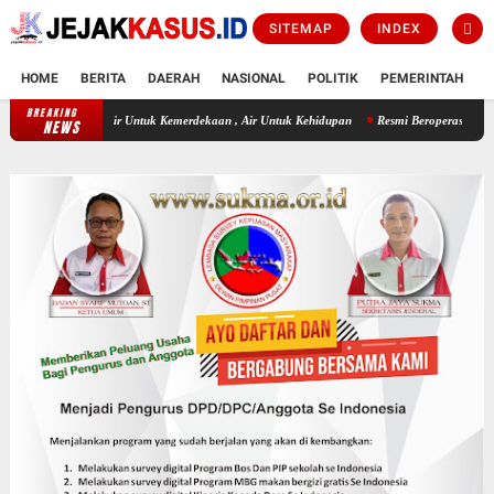
SITEMAP
INDEX
HOME
BERITA
DAERAH
NASIONAL
POLITIK
PEMERINTAH
K
BREAKING
Air Untuk Kemerdekaan , Air Untuk Kehidupan
Resmi Beroperasi! Layanan CATHLAB Had
NEWS