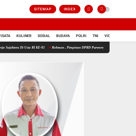
SITEMAP
INDEX
ISATA
KULINER
SOSIAL
BUDAYA
POLRI
TNI
VIDIO
Usia RI KE-81
Rohman , Pimpinan DPRD Purworejo Dari Golkar : "81 Tahun Merdeka , 