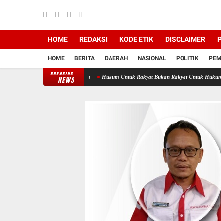
HOME
REDAKSI
KODE ETIK
DISCLAIMER
P
HOME
BERITA
DAERAH
NASIONAL
POLITIK
PEM
BREAKING
rah Kompak Bersuara
Hukum Untuk Rakyat Bukan Rakyat Untuk Hukum
Dinas KUKM
NEWS